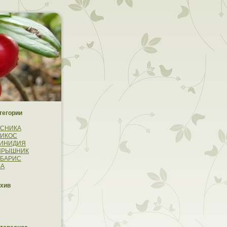
тегории
УСНИКА
РИКОС
ТИНИДИЯ
ЯРЫШНИК
РБАРИС
ВА
хив