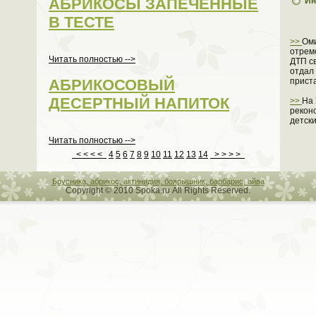
АБРИКОСЫ ЗАПЕЧЕННЫЕ
Ин
В ТЕСТЕ
>>
Ом
отрем
Читать полностью -->
ДТП с
отдал
прист
АБРИКОСОВЫЙ
ДЕСЕРТНЫЙ НАПИТОК
>>
На
рекон
детск
Читать полностью -->
< < < <
4
5
6
7
8
9
10
11
12
13
14
> > > >
Брусника, абрикос, актинидия, боярышник, барбарис, айва
Copyright © 2010 Spoka.ru All Rights Reserved.