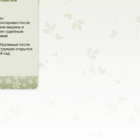
тересное
ич
онтировал после
вою машину и
 ее судебным
авам
 Уралмаше после
струкции открылся
ий сад