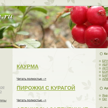
Ка
БР
АБ
КАУРМА
АК
БО
БА
Читать полностью -->
АЙ
ПИРОЖКИ С КУРАГОЙ
ное
Ар
о
Янв
Окт
епты
Читать полностью -->