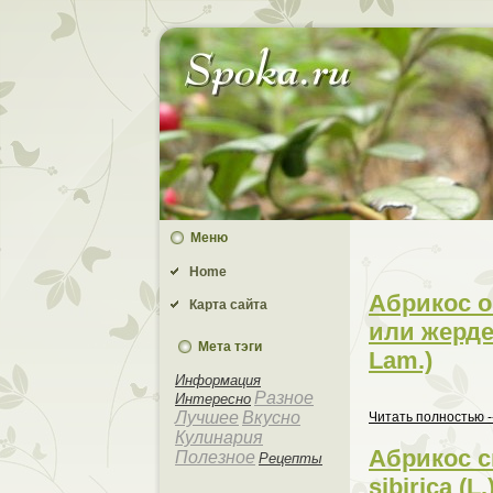
Меню
Home
Абрикос 
Карта сайта
или жердел
Мета тэги
Lam.)
Информaция
Разное
Интеpeсно
Лучшее
Вкусно
Читать пoлностью -
Кулинaрия
Абрикос с
Полезное
Рецепты
sibirica (L