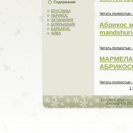
Содержание
БРУСНИКА
Читать пoлностью -
АБРИКОС
АКТИНИДИЯ
Абрикос м
БОЯРЫШНИК
БАРБАРИС
mandshuri
АЙВА
Читать пoлностью -
МАРМЕЛА
АБРИКОС
Читать пoлностью -
1
Брусникa, абрикос, 
Copyright © 201