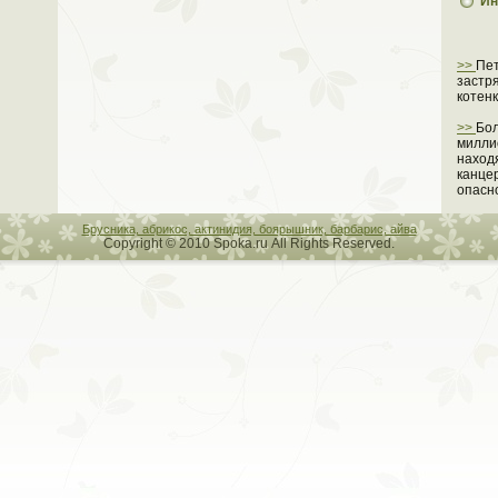
Ин
>>
Пе
застр
котен
>>
Бол
милли
наход
канце
опасн
Брусника, абрикос, актинидия, боярышник, барбарис, айва
Copyright © 2010 Spoka.ru All Rights Reserved.