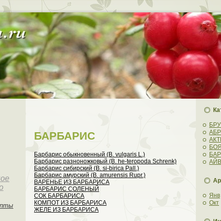
Ка
БР
АБ
БАРБАРИС
АК
БО
БА
Барбарис обыкновeнный (В. vulgaris L.)
Барбарис разноножковый (В. he-teropoda Schrenk)
АЙ
Барбарис сибирский (В. si-birica Pall.)
Барбарис амурский (В. amurensis Rupr.)
ное
Ар
ВАРЕНЬЕ ИЗ БАРБАРИСА
о
БАРБАРИС СОЛЕНЫЙ
Янв
СОК БАРБАРИСА
Окт
КОМПОТ ИЗ БАРБАРИСА
епты
ЖЕЛЕ ИЗ БАРБАРИСА