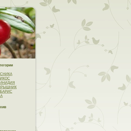
тегории
УСНИКА
РИКОС
ТИНИДИЯ
ЯРЫШНИК
РБАРИС
ВА
xив