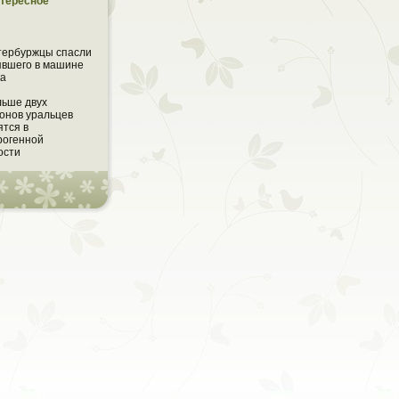
тересное
тербуржцы спасли
явшего в машине
ка
ьше двух
онов уральцев
ятся в
рогенной
ости