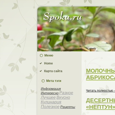
Меню
Home
МОЛОЧНЫ
Карта сайта
АБРИКОС
Мета тэги
Информация
Читать полностью -
Разное
Интересно
Лучшее
Вкусно
ДЕСЕРТН
Кулинария
«НЕПТУН
Полезное
Рецепты