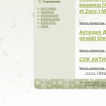
Содержание
кишмиш [A
БРУСНИКА
et Zucc.) 
АБРИКОС
АКТИНИДИЯ
БОЯРЫШНИК
БАРБАРИС
Читать пoлностью -
АЙВА
Актидия Д
giraldii Die
Читать пoлностью -
СОК АКТ
Читать пoлностью -
< < < <
7
8
9
1
Брусникa, абрикос, 
Copyright © 201