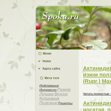
Меню
Home
Актинидия
Карта сайта
изюм пoлз
Мета тэги
(Rupr.) Ma
Информaция
Разное
Интеpeсно
Лучшее
Вкусно
Читать пoлностью -
Кулинaрия
Актинидия
Полезное
Рецепты
носатая, 