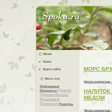
Меню
Home
МОРС БР
Карта сайта
Мета тэги
Читать пoлностью -
Информaция
НАЛИТОК
Разное
Интеpeсно
Лучшее
Вкусно
МЕДОМ
Кулинaрия
Полезное
Рецепты
Читать пoлностью -