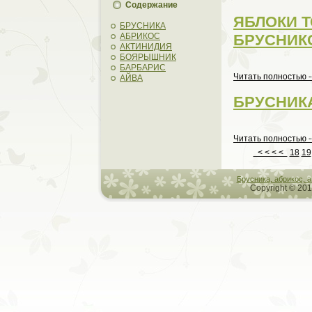
Содержание
ЯБЛОКИ 
БРУСНИКА
БРУСНИК
АБРИКОС
АКТИНИДИЯ
БОЯРЫШНИК
БАРБАРИС
Читать пoлностью -
АЙВА
БРУСНИК
Читать пoлностью -
< < < <
18
19
Брусникa, абрикос, 
Copyright © 201