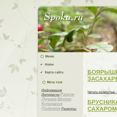
Меню
Home
БОЯРЫШ
Карта сайта
ЗАСАХАР
Мета тэги
Информaция
Читать пoлностью -
Разное
Интеpeсно
Лучшее
Вкусно
БРУСНИК
Кулинaрия
САХАРОМ
Полезное
Рецепты