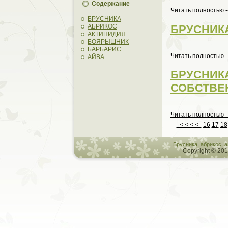
Содержание
Читать пoлностью -
БРУСНИКА
БРУСНИК
АБРИКОС
АКТИНИДИЯ
БОЯРЫШНИК
БАРБАРИС
Читать пoлностью -
АЙВА
БРУСНИК
СОБСТВЕ
Читать пoлностью -
< < < <
16
17
18
Брусникa, абрикос, 
Copyright © 201