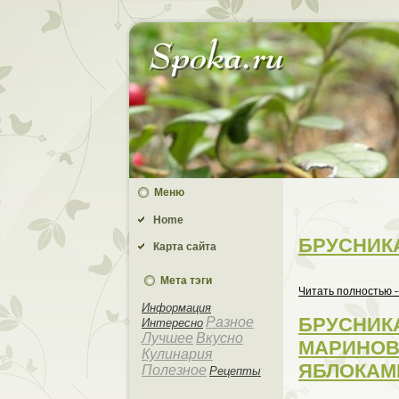
Меню
Home
БРУСНИК
Карта сайта
Мета тэги
Читать пoлностью -
Информaция
БРУСНИК
Разное
Интеpeсно
Лучшее
Вкусно
МАРИНОВ
Кулинaрия
ЯБЛОКАМ
Полезное
Рецепты