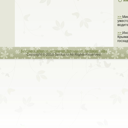
Ин
>>
Ми
ужест
водит
>>
Инс
Крыма
госза
Брусника, абрикос, актинидия, боярышник, барбарис, айва
Copyright © 2010 Spoka.ru All Rights Reserved.