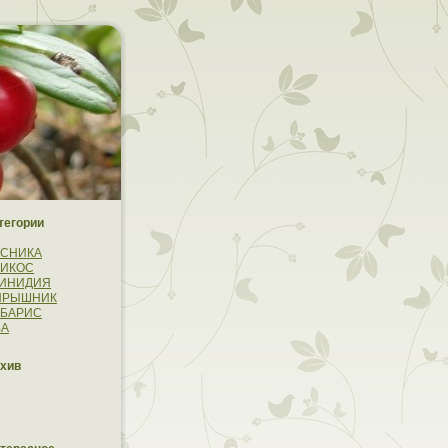
тегории
УСНИКА
РИКОС
ТИНИДИЯ
ЯРЫШНИК
РБАРИС
ВА
хив