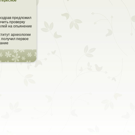
тересное
нздрав предложил
очить проверку
елей на опьянение
титут археологии
 получил первое
дание