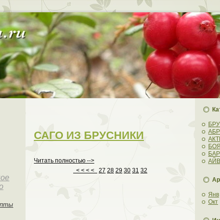
Ка
БР
АБ
САГО ИЗ БРУСНИКИ
АК
БО
БА
Читать полностью -->
АЙ
< < < <
27
28
29
30
31
32
ное
Ар
о
Янв
Окт
епты