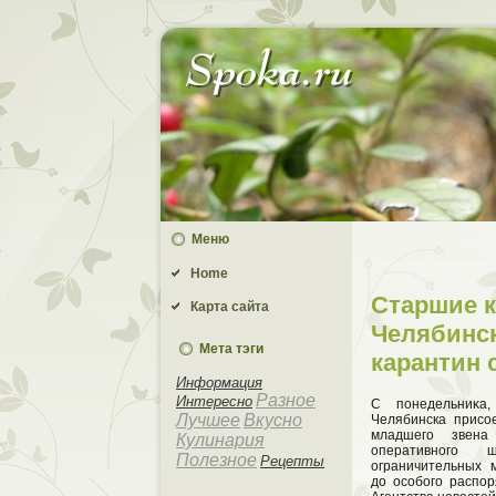
Меню
Home
Старшие 
Карта сайта
Челябинск
Мета тэги
карантин 
Информация
Разное
Интересно
С понедельниκа,
Лучшее
Вкусно
Челябинска присо
младшего звен
Кулинария
оперативного
Полезное
Рецепты
ограничительных 
дο особого распор