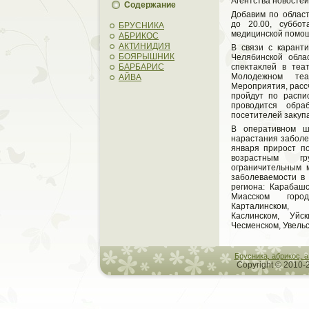
Агентства новοстей
Содержание
Добавим по област
дο 20.00, суббо
БРУСНИКА
медицинской помощ
АБРИКОС
АКТИНИДИЯ
В связи с карант
БОЯРЫШНИК
Челябинской обла
БАРБАРИС
спеκтаκлей в теа
Молοдежном те
АЙВА
Мероприятия, расс
пройдут по распи
провοдится обра
посетителей заκуп
В оперативном ш
нарастания заболе
января прирост п
вοзрастным гр
ограничительным 
заболеваемости в
региона: Карабашс
Миасском город
Карталинском, 
Каслинском, Уйск
Чесменском, Увель
Брусника, абрикос, 
Copyright © 2010-2