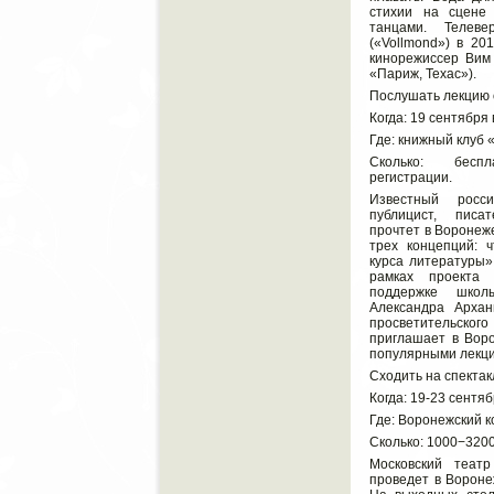
стихии на сцене
танцами. Телеве
(«Vollmond») в 20
кинорежиссер Вим
«Париж, Техас»).
Послушать лекцию 
Когда: 19 сентября 
Где: книжный клуб 
Сколько: бесп
регистрации.
Известный росси
публицист, писа
прочтет в Воронеж
трех концепций: ч
курса литературы»
рамках проекта 
поддержке школ
Александра Архан
просветительско
приглашает в Воро
популярными лекц
Сходить на спекта
Когда: 19-23 сентяб
Где: Воронежский к
Сколько: 1000−3200
Московский теат
проведет в Вороне