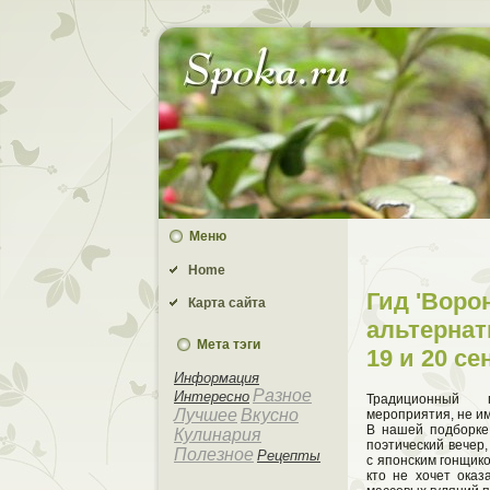
Меню
Home
Гид 'Ворон
Карта сайта
альтернат
Мета тэги
19 и 20 с
Информация
Разное
Интересно
Традиционный 
Лучшее
Вкусно
мероприятия, не и
В нашей подборке 
Кулинария
поэтический вечер,
Полезное
Рецепты
с японским гонщико
кто не хочет оказ