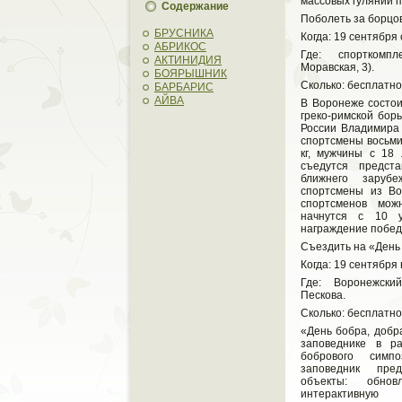
массовых гуляний п
Содержание
Поболеть за борцо
БРУСНИКА
Когда: 19 сентября 
АБРИКОС
Где: спорткомп
АКТИНИДИЯ
Моравская, 3).
БОЯРЫШНИК
Сколько: бесплатно
БАРБАРИС
АЙВА
В Воронеже состои
греко-римской бор
России Владимира 
спортсмены восьми 
кг, мужчины с 18
съедутся предст
ближнего заруб
спортсмены из Во
спортсменов мож
начнутся с 10 
награждение победи
Съездить на «День
Когда: 19 сентября 
Где: Воронежски
Пескова.
Сколько: бесплатно
«День бобра, добр
заповеднике в р
бобрового симп
заповедник пре
объекты: обно
интерактивную