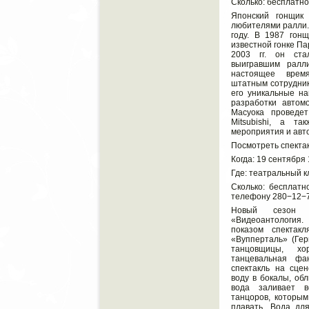
Сколько: бесплатно
Японский гонщик
любителями ралли.
году. В 1987 гон
известной гонке Па
2003 гг. он ста
выигравшим ралл
настоящее врем
штатным сотруднико
его уникальные на
разработки авто
Масуока проведет
Mitsubishi, а та
мероприятия и авт
Посмотреть спекта
Когда: 19 сентября 
Где: театральный к
Сколько: бесплатн
телефону 280−12−7
Новый сезон п
«Видеоантологи
показом спектак
«Вупперталь» (Гер
танцовщицы, х
танцевальная ф
спектакль на сце
воду в бокалы, обл
вода заливает в
танцоров, которым
плавать. Вода дл