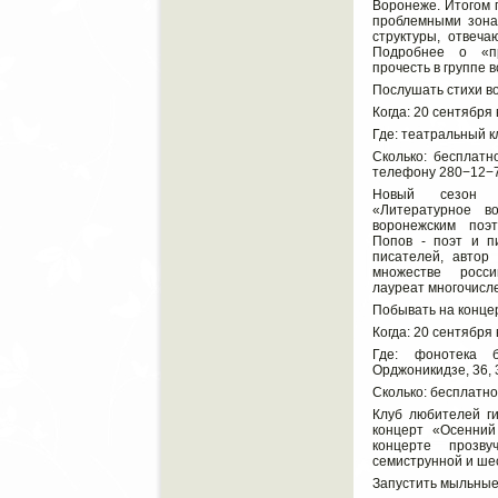
Воронеже. Итогом 
проблемными зона
структуры, отвеча
Подробнее о «пр
прочесть в группе в
Послушать стихи в
Когда: 20 сентября 
Где: театральный к
Сколько: бесплатн
телефону 280−12−7
Новый сезон п
«Литературное в
воронежским поэ
Попов - поэт и п
писателей, автор
множестве росси
лауреат многочисл
Побывать на конце
Когда: 20 сентября 
Где: фонотека б
Орджоникидзе, 36, 3
Сколько: бесплатно
Клуб любителей г
концерт «Осенни
концерте прозв
семиструнной и ше
Запустить мыльные