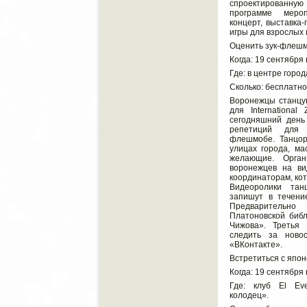
спроектированную
программе мероп
концерт, выставка-
игры для взрослых 
Оценить зук-флеш
Когда: 19 сентября 
Где: в центре город
Сколько: бесплатно
Воронежцы станцую
для International
сегодняшний день
репетиций для 
флешмобе. Танцор
улицах города, ма
желающие. Орган
воронежцев на в
координаторам, кот
Видеоролики та
запишут в течени
Предварительно
Платоновской библ
Чижова». Третья
следить за ново
«ВКонтакте».
Встретиться с япо
Когда: 19 сентября 
Где: клуб El Ev
колодец».