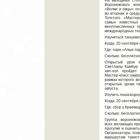
На выходных стол
Воронежского кон
«Волки и овцы» по
во вторник и сред
Толстого. «Масте
самых известных
многочисленных п
международных те
Научиться танцеват
Когда: 20 сентября 
Где: парк «Алые па
Сколько: бесплатно
Открытый урок м
Светланы Камбур 
хип-хоп пройдет
Мастер-класс закро
рамках которого в
открытые уроки т
августа.
Изучить пешеходну
Когда: 20 сентября 
Где: сбор у Краевед
Сколько: бесплатно
Группа воронежс
всех желающих при
прогулке и оценит
Организаторы пла
маршрутам турист