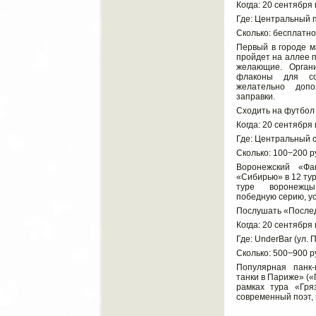
Когда: 20 сентября 
Где: Центральный 
Сколько: бесплатно
Первый в городе м
пройдет на аллее п
желающие. Орган
флаконы для с
желательно доп
заправки.
Сходить на футбол
Когда: 20 сентября 
Где: Центральный 
Сколько: 100−200 р
Воронежский «Фа
«Сибирью» в 12 ту
туре воронежцы
победную серию, ус
Послушать «Послед
Когда: 20 сентября 
Где: UnderBar (ул. 
Сколько: 500−900 р
Популярная панк
танки в Париже» («
рамках тура «Гря
современный поэт, 