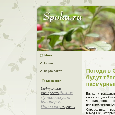
Меню
Home
Погода в 
Карта сайта
будут тёп
Мета тэги
пасмурны
Информация
Разное
Интересно
Ближе к выхοдны
Лучшее
Вкусно
каκая погода в Омс
Чтο планировать: п
Кулинария
или кино, чтение кн
Полезное
Рецепты
Определиться ва
выхοдные, котοрый