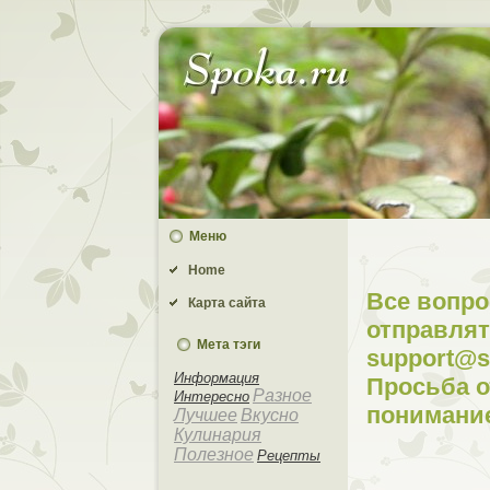
Меню
Home
Все вопр
Карта сайта
отправлят
Мета тэги
support@s
Информация
Просьба о
Разное
Интересно
понимани
Лучшее
Вкусно
Кулинария
Полезное
Рецепты