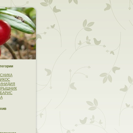
тегории
УСНИКА
РИКОС
ТИНИДИЯ
ЯРЫШНИК
РБАРИС
ВА
xив