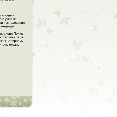
тересное
сийские и
кие ученые
ли исследования
о медведя
спедиция Полюс
а стартовала из
ска к Северному
итому океану