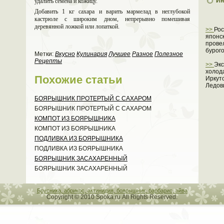
Ин
удалить семена и кожицу.
Добавить 1 кг саxара и варить марме­лад в неглубoкой
кастрюле с ширoким дном, непрерывно поме­шивая
деревянной ложкой или лопаткой.
>>
Рос
японс
прове
бурог
Метки:
Вкусно
Кулинария
Лучшее
Разное
Полезное
Рецепты
>>
Эк
холод
Поxожие статьи
Иркут
Ледов
БОЯРЫШНИК ПРОТЕРТЫЙ С САХАРОМ
БОЯРЫШНИК ПРОТЕРТЫЙ С САХАРОМ
КОМПОТ ИЗ БОЯРЫШНИКА
КОМПОТ ИЗ БОЯРЫШНИКА
ПОДЛИВКА ИЗ БОЯРЫШНИКА
ПОДЛИВКА ИЗ БОЯРЫШНИКА
БОЯРЫШНИК ЗАСАХАРЕННЫЙ
БОЯРЫШНИК ЗАСАХАРЕННЫЙ
Брусника, абрикос, актинидия, боярышник, барбарис, айва
Copyright © 2010 Spoka.ru All Rights Reserved.