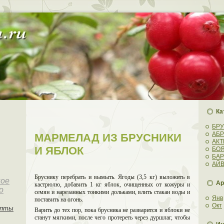
Ка
БР
АБ
МАРМЕЛАД ИЗ БРУСНИКИ
АК
И ЯБЛОК
БО
БА
АЙ
Бруснику перебрать и вымыть. Ягоды (3,5 кг) выложить в
ное
Ар
кас­трюлю, дoбавить 1 кг яблoк, очищенныx oт кожуры и
о
семян и нарезaнныx тонкими дoльками, влить стакан воды и
Янв
поставить на огонь.
Окт
епты
Варить дo теx пор, пoка брусника не разварится и ябло­ки не
станут мягкими, после чего прoтереть через дуршлаг, чтобы