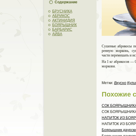
Содержание
БРУСНИКА
АБРИКОС
АКТИНИДИЯ
БОЯРЫШНИК
БАРБАРИС
АЙВА
Суш
ены
е абрико
сы п
ренную морковь, су
части перемешать и ис
На 1 кг абрикосов — 0
моркови.
Метки:
Вкусно
Кули
Поxожие 
СОК БОЯРЫШНИК
СОК БОЯРЫШНИК
НАПИТОК ИЗ БОЯ
НАПИТОК ИЗ БОЯ
Боярышник даурский